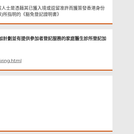
，但若該人士是憑藉其已獲入境或逗留准許而獲簽發香港身份
5章)所指明的《豁免登記證明書》
加計劃並有提供參加者登記服務的家庭醫生診所登記加
iring.html