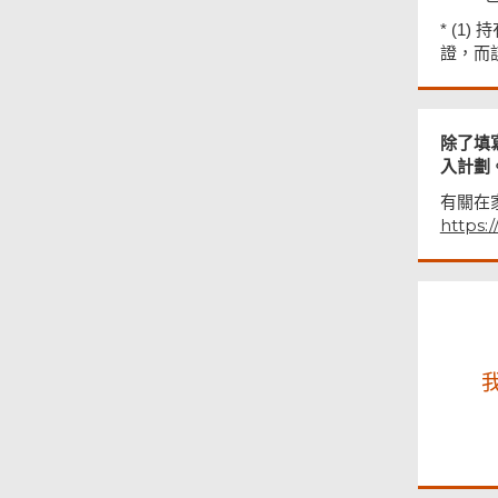
* (
證，而
頁
尾
菜
除了填
單
入計劃
有關在
https: