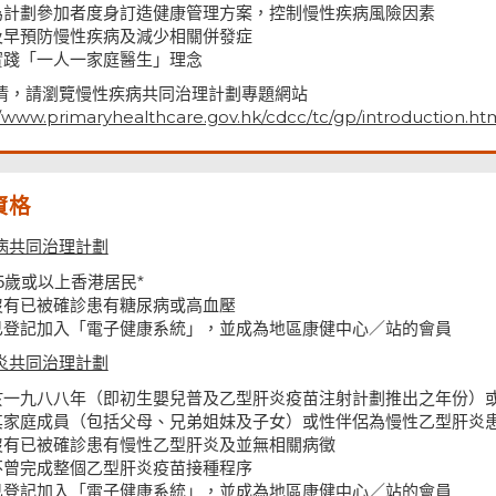
為計劃參加者度身訂造健康管理方案，控制慢性疾病風險因素
及早預防慢性疾病及減少相關併發症
實踐「一人一家庭醫生」理念
情，請瀏覽慢性疾病共同治理計劃專題網站
//www.primaryhealthcare.gov.hk/cdcc/tc/gp/introduction.ht
資格
病共同治理計劃
45歲或以上香港居民*
沒有已被確診患有糖尿病或高血壓
已登記加入「電子健康系統」，並成為地區康健中心／站的會員
炎共同治理計劃
於一九八八年（即初生嬰兒普及乙型肝炎疫苗注射計劃推出之年份）或
其家庭成員（包括父母、兄弟姐妹及子女）或性伴侶為慢性乙型肝炎
沒有已被確診患有慢性乙型肝炎及並無相關病徵
不曾完成整個乙型肝炎疫苗接種程序
已登記加入「電子健康系統」，並成為地區康健中心／站的會員