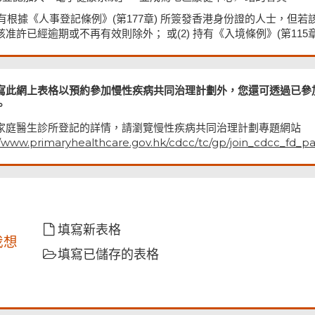
1) 持有根據《人事登記條例》(第177章) 所簽發香港身份證的人士
該准許已經逾期或不再有效則除外； 或(2) 持有《入境條例》(第11
寫此網上表格以預約參加慢性疾病共同治理計劃外，您還可透過已參
。
家庭醫生診所登記的詳情，請瀏覽慢性疾病共同治理計劃專題網站
//www.primaryhealthcare.gov.hk/cdcc/tc/gp/join_cdcc_fd_pa
填寫新表格
我想
填寫已儲存的表格