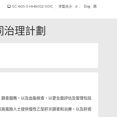
SC-605-3-HHB002-001C
字型大小
简
Eng
同治理計劃
）篩查服務，以及血脂檢查，以更全面評估及管理包括
較高風險人士提供慢性乙型肝炎篩查和治療，以及肝癌