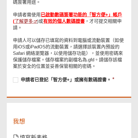
碼簽署用途。
申請者需使用
已啟動數碼簽署功能的「智方便+」帳戶
A 部
了解更多
(
)或
有效的個人數碼證書
，才可提交相關申
請。
B 部
申請人可以儲存已填寫的資料到電腦或流動裝置（如使
用iOS或iPadOS的流動裝置，請選擇該裝置內預設的
Safari 網絡瀏覽器，以使用儲存功能），並使用密碼來
C 部
頁
保護儲存檔案。儲存檔案的副檔名為.gfd。請儲存該檔
尾
菜
案於安全的位置並妥善保管相關的密碼。
單
D 部
必
申
必
申請者已登記「智方便+」或擁有數碼證書。
須
請
須
提
者
提
E 部
供
已
供
登
記
F 部
「智
我想
方
便
G 部
+」
填寫新表格