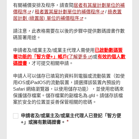
居者有其屋計劃單位的補
評估補價申請書
有關補價安排及程序，請查閱
價程序
租者置其屋計劃單位的補價程序
綠表置
/
/
居計劃 (綠置居) 單位的補價程序
。
業主/業主代理人(1), 業主/業主代理人(2)簽署
請注意，此表格需要在以後的步驟中提供數碼證書作數
碼簽署用途。
檢查及確認
申請者及/或業主及/或業主代理人需使用
已啟動數碼簽
了解更多
署功能的「智方便+」帳戶(
)或
有效的個人數
碼證書
，才可提交相關申請。
確認通知書
申請人可以儲存已填寫的資料到電腦或流動裝置（如使
用iOS或iPadOS的流動裝置，請選擇該裝置內預設的
Safari 網絡瀏覽器，以使用儲存功能），並使用密碼來
保護儲存檔案。儲存檔案的副檔名為.gfd。請儲存該檔
頁
案於安全的位置並妥善保管相關的密碼。
尾
菜
單
必
申
必
申請者及/或業主及/或業主代理人已登記「智方便
須
請
須
+」或擁有數碼證書。
提
者
提
供
及/
供