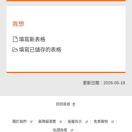
或
業
主
及/
我想
或
業
主
填寫新表格
代
填寫已儲存的表格
理
人
已
登
記
「智
更新日期：2026-05-18
方
便
+」
回到頁首
或
擁
有
關於我們
無障礙瀏覽
版權告示
免責聲明
數
私隱政策
碼