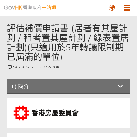
評估補價申請書 (居者有其屋計
劃 / 租者置其屋計劃 / 綠表置居
計劃)(只適用於5年轉讓限制期
已屆滿的單位)
SC-605-3-HOU032-001C
1
)
簡介
簡介
香港房屋委員會
申請人須知