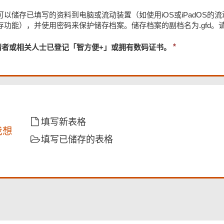
可以储存已填写的资料到电脑或流动装置（如使用iOS或iPadOS的流动
存功能），并使用密码来保护储存档案。储存档案的副档名为.gfd
必
请者或相关人士已登记「智方便+」或拥有数码证书。
须
提
供
填写新表格
我想
填写已储存的表格