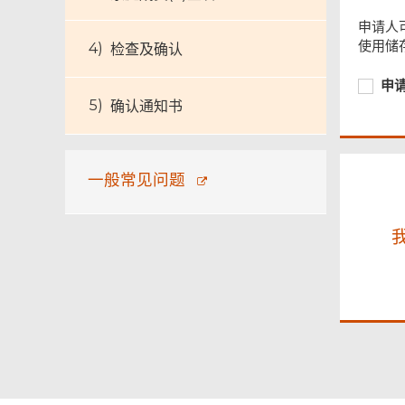
页
尾
申请人
菜
使用储
检查及确认
单
必
申
申
须
请
确认通知书
提
者
供
或
相
关
一般常见问题
人
士
已
登
记
「智
方
便
+」
或
拥
有