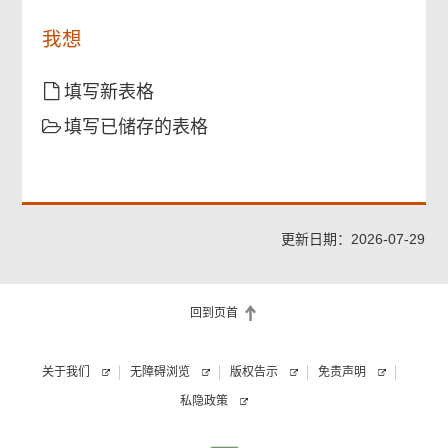
人
并
士
我想
不
已
适
登
用
记
填写新表格
于
「智
居
填写已储存的表格
方
屋
便
第
+」
三
或
期
拥
乙
有
更新日期：2026-07-29
之
数
前
码
的
证
资
回到页首
书。
助
出
关于我们
无障碍浏览
版权告示
免责声明
售
单
私隐政策
位
或