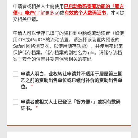
声明
申请者或相关人士需使用
已启动数码签署功能的「智方
了解更多
便+」帐户(
)或
有效的个人数码证书
，才可提
交相关申请。
业主/业主代理人, 准承让人签署
申请人可以储存已填写的资料到电脑或流动装置（如使
用iOS或iPadOS的流动装置，请选择该装置内预设的
检查及确认
Safari 网络浏览器，以使用储存功能），并使用密码来
保护储存档案。储存档案的副档名为.gfd。请储存该档
案于安全的位置并妥善保管相关的密码。
确认通知书
必
申
必
申请人明白，业权转让申请并不适用于居屋第三期
须
请
须
乙之前的资助出售单位或已缴付补价的资助出售单
页
提
人
提
位。
尾
供
明
供
菜
白，
单
必
申
必
申请者或相关人士已登记「智方便+」或拥有数码
业
须
请
须
证书。
权
提
者
提
转
供
或
供
让
相
申
关
请