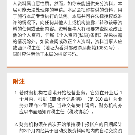
人资料属自愿性质。然而，如你未能提供充分资料，本
签署
局可能无法处理你的申请。本局会把你提供的资料，用
于施行本局专责执行的法例。本局并可在法律授权或准
许的情况下，向任何其他人士或机构披露／转移该等资
确认通知书
料的任何或全部内容。资料当事人有权要求查阅及改正
他的个人资料，但属《个人资料(私隐)条例》豁免披露
的情况除外。如欲查阅或改正个人资料，资料当事人应
致函评税主任（地址为香港邮政总局邮箱10851号），
同时应注明他于本局的档案号码。
附注
若财务机构在香港开始经营业务，它须在开业后 1
个月内，根据《商业登记条例》（第 310 章）为业
务办理商业登记。当递交有关申请后，财务机构亦
应以书面通知评税主任（税收协定）。
财务机构须在首次开始维持须申报帐户的日期起计
的3个月内经其于自动交换资料网站内的自动交换资