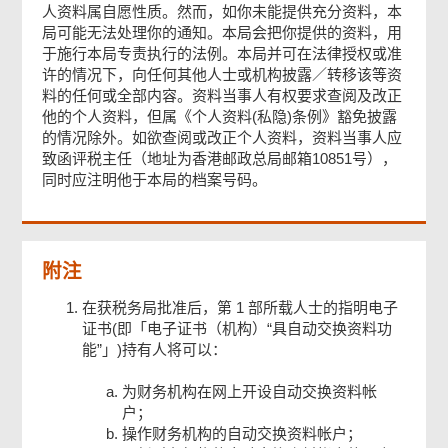
人资料属自愿性质。然而，如你未能提供充分资料，本
第 3 部
局可能无法处理你的通知。本局会把你提供的资料，用
于施行本局专责执行的法例。本局并可在法律授权或准
许的情况下，向任何其他人士或机构披露／转移该等资
签署
料的任何或全部内容。资料当事人有权要求查阅及改正
他的个人资料，但属《个人资料(私隐)条例》豁免披露
的情况除外。如欲查阅或改正个人资料，资料当事人应
确认通知书
致函评税主任（地址为香港邮政总局邮箱10851号），
同时应注明他于本局的档案号码。
附注
在获税务局批准后，第 1 部所载人士的指明电子
证书(即「电子证书（机构）“具自动交换资料功
能”」)持有人将可以：
为财务机构在网上开设自动交换资料帐
户；
操作财务机构的自动交换资料帐户；