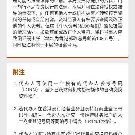
局可能无法处理你的申请。本局会把你提供的资料，用
于施行本局专责执行的法例。本局并可在法律授权或准
许的情况下，向任何其他人士或机构披露／转移该等资
签署
料的任何或全部内容。资料当事人有权要求查阅及改正
他的个人资料，但属《个人资料(私隐)条例》豁免披露
的情况除外。如欲查阅或改正个人资料，资料当事人应
确认通知书
致函评税主任（地址为香港邮政总局邮箱10851号），
同时应注明他于本局的档案号码。
附注
代办人可使用一个独有的代办人参考号码
（LORN），登入已获财务机构授权操作的自动交换
资料帐户。
若代办人在香港没有经营业务且没持有商业登记号
码等同编号，代办人须提交一份维持财务帐户的人
士商业登记号码等同编号申请表（IR1461表格）。
代办人须填写所有由其登记/操作自动交换资料帐户