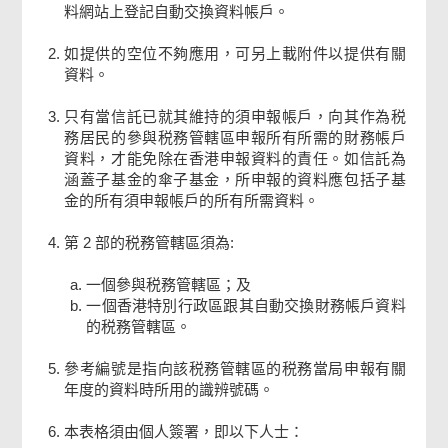
料網站上登記自動交換資料帳戶。
第 3 部
如提供的空位不夠應用，可另上載附件以提供有關
資料。
簽署
只有當信託已就其維持的須申報帳戶，向其作為税
務居民的參與税務管轄區申報所有所需的財務帳戶
確認通知書
資料，才能免除在香港申報資料的責任。如信託為
涵蓋子基金的傘子基金，所申報的資料應包括子基
金的所有須申報帳戶的所有所需資料。
第 2 部的税務管轄區須為:
一個參與税務管轄區；及
一個香港特別行政區跟其自動交換財務帳戶資料
的税務管轄區。
參考編號是指向該税務管轄區的税務當局申報有關
年度的資料時所用的識辨號碼。
本表格須由個人簽署，即以下人士：