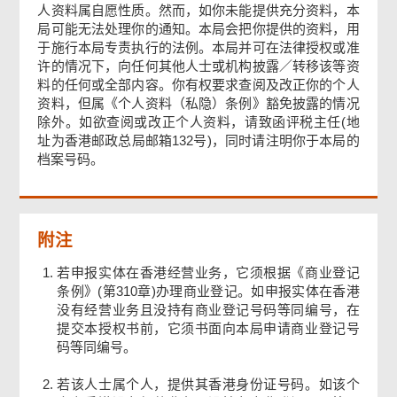
人资料属自愿性质。然而，如你未能提供充分资料，本
第 3 部
局可能无法处理你的通知。本局会把你提供的资料，用
于施行本局专责执行的法例。本局并可在法律授权或准
许的情况下，向任何其他人士或机构披露／转移该等资
申请人签署
料的任何或全部内容。你有权要求查阅及改正你的个人
资料，但属《个人资料（私隐）条例》豁免披露的情况
除外。如欲查阅或改正个人资料，请致函评税主任(地
确认通知书
址为香港邮政总局邮箱132号)，同时请注明你于本局的
档案号码。
附注
若申报实体在香港经营业务，它须根据《商业登记
条例》(第310章)办理商业登记。如申报实体在香港
没有经营业务且没持有商业登记号码等同编号，在
提交本授权书前，它须书面向本局申请商业登记号
码等同编号。
若该人士属个人，提供其香港身份证号码。如该个