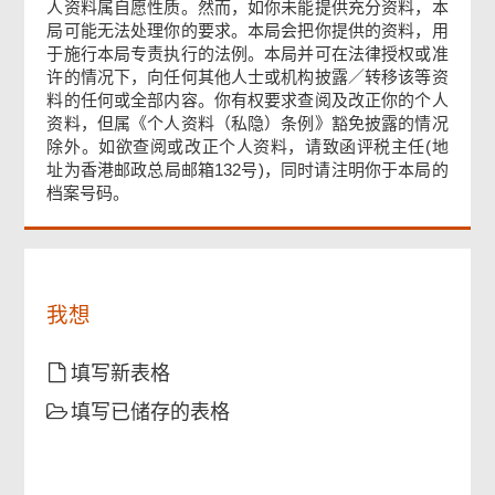
人资料属自愿性质。然而，如你未能提供充分资料，本
局可能无法处理你的要求。本局会把你提供的资料，用
确认通知书
于施行本局专责执行的法例。本局并可在法律授权或准
页
许的情况下，向任何其他人士或机构披露／转移该等资
尾
料的任何或全部内容。你有权要求查阅及改正你的个人
菜
资料，但属《个人资料（私隐）条例》豁免披露的情况
单
除外。如欲查阅或改正个人资料，请致函评税主任(地
址为香港邮政总局邮箱132号)，同时请注明你于本局的
档案号码。
我想
填写新表格
填写已储存的表格