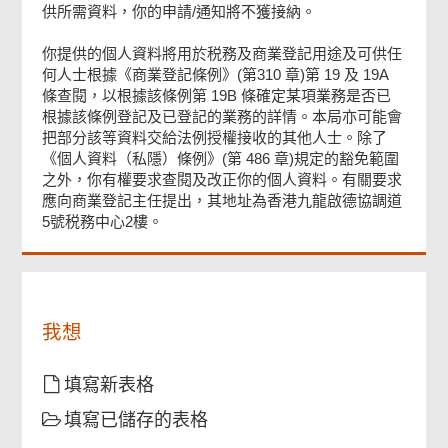
供所需資料，你的申請/通知將不獲接納。
確認通知書
你提供的個人資料將用於税務及商業登記用途及可供任
何人士根據《商業登記條例》(第310 章)第 19 及 19A
條查閱，以根據該條例第 19B 條確定某項業務是否已
頁
根據該條例登記及已登記的業務的詳情。本局亦可能會
尾
把部分該等資料交給法例授權接收的其他人士。除了
菜
《個人資料（私隱）條例》(第 486 章)規定的豁免範圍
單
之外，你有權要求查閱及改正你的個人資料。有關要求
應向商業登記主任提出，其地址為香港九龍啟德協調道
5號税務中心2樓。
我想
填寫新表格
填寫已儲存的表格