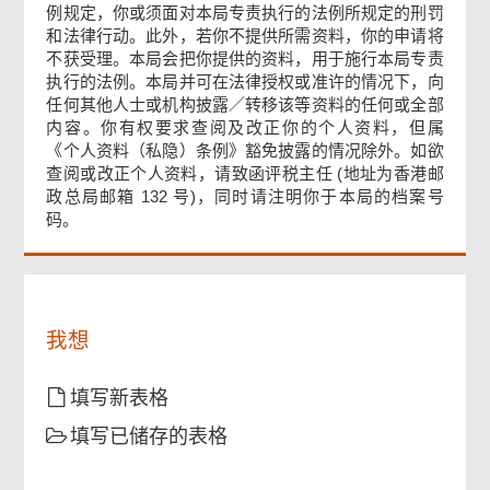
例规定，你或须面对本局专责执行的法例所规定的刑罚
确认通知书
和法律行动。此外，若你不提供所需资料，你的申请将
不获受理。本局会把你提供的资料，用于施行本局专责
执行的法例。本局并可在法律授权或准许的情况下，向
页
任何其他人士或机构披露／转移该等资料的任何或全部
尾
内容。你有权要求查阅及改正你的个人资料，但属
菜
《个人资料（私隐）条例》豁免披露的情况除外。如欲
单
查阅或改正个人资料，请致函评税主任 (地址为香港邮
政总局邮箱 132 号)，同时请注明你于本局的档案号
码。
我想
填写新表格
填写已储存的表格