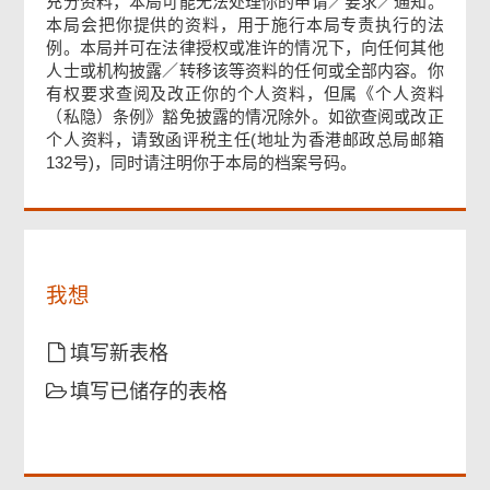
充分资料，本局可能无法处理你的申请／要求／通知。
本局会把你提供的资料，用于施行本局专责执行的法
例。本局并可在法律授权或准许的情况下，向任何其他
页
人士或机构披露／转移该等资料的任何或全部内容。你
尾
有权要求查阅及改正你的个人资料，但属《个人资料
菜
单
（私隐）条例》豁免披露的情况除外。如欲查阅或改正
个人资料，请致函评税主任(地址为香港邮政总局邮箱
132号)，同时请注明你于本局的档案号码。
我想
填写新表格
填写已储存的表格