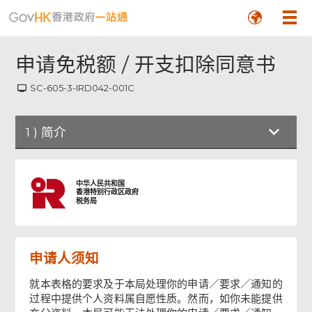
申请免税额 / 开支扣除同意书
SC-605-3-IRD042-001C
1
)
简介
简介
中华人民共和国
香港特别行政区政府
税务局
申请免税额 / 开支扣除同意书
申请人须知
签署
就本表格的要求及于本局处理你的申请／要求／通知的
过程中提供个人资料属自愿性质。然而，如你未能提供
确认通知书