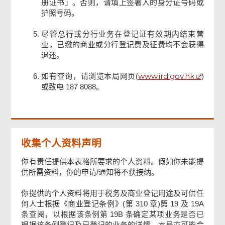
册证书」。否则，请填上签署人的身分证号码或
护照号码。
尽管总行或分行业务在登记证有效期内结束营
业，已缴的商业或分行登记费及征费均不会获得
退还。
www.ird.gov.hk
如有查询，请浏览本局网页(
)
或致电 187 8088。
收集个人资料声明
你有责任提供本表格所要求的个人资料。假如你未能提
供所需资料，你的申请/通知将不获接纳。
你提供的个人资料将用于税务及商业登记用途及可供任
何人士根据《商业登记条例》(第 310 章)第 19 及 19A
条查阅，以根据该条例第 19B 条确定某项业务是否已
页
根据该条例登记及已登记的业务的详情。本局亦可能会