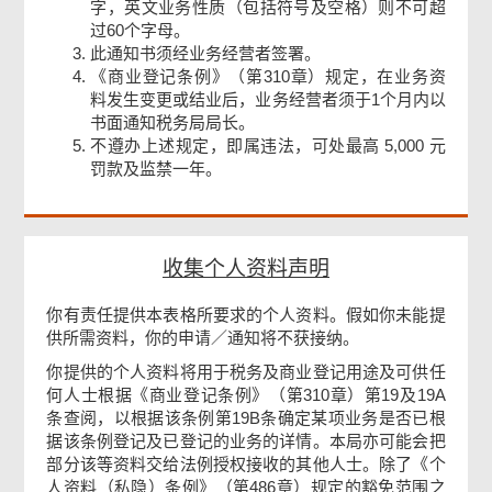
字，英文业务性质（包括符号及空格）则不可超
过60个字母。
此通知书须经业务经营者签署。
《商业登记条例》（第310章）规定，在业务资
料发生变更或结业后，业务经营者须于1个月内以
书面通知税务局局长。
不遵办上述规定，即属违法，可处最高 5,000 元
罚款及监禁一年。
收集个人资料声明
你有责任提供本表格所要求的个人资料。假如你未能提
供所需资料，你的申请／通知将不获接纳。
你提供的个人资料将用于税务及商业登记用途及可供任
何人士根据《商业登记条例》（第310章）第19及19A
条查阅，以根据该条例第19B条确定某项业务是否已根
据该条例登记及已登记的业务的详情。本局亦可能会把
页
部分该等资料交给法例授权接收的其他人士。除了《个
尾
人资料（私隐）条例》（第486章）规定的豁免范围之
菜