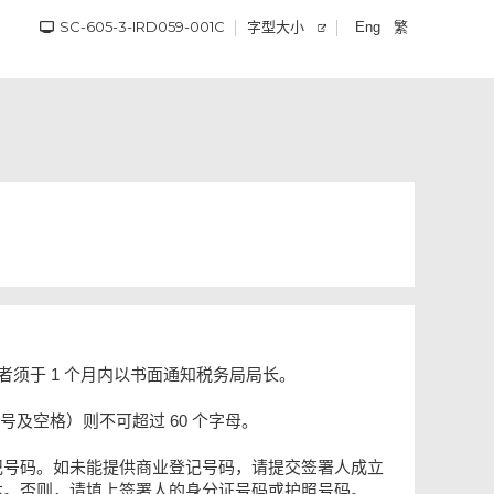
SC-605-3-IRD059-001C
字型大小
繁
Eng
者须于 1 个月内以书面通知税务局局长。
及空格）则不可超过 60 个字母。
记号码。如未能提供商业登记号码，请提交签署人成立
本。否则，请填上签署人的身分证号码或护照号码。