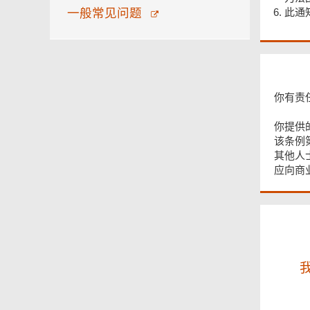
一般常见问题
此通
页
你有责
尾
菜
你提供的
单
该条例
其他人
应向商