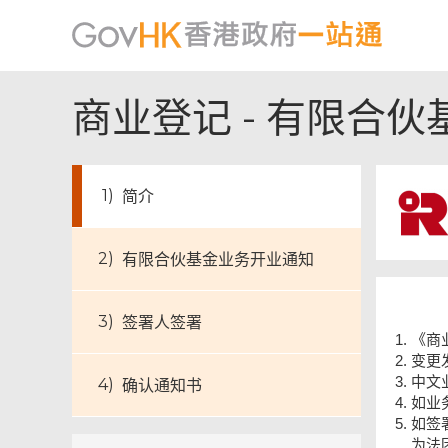
商业登记 - 有限合
简介
有限合伙基金业务开业通知
签署人签署
《商
变更
中文
确认通知书
如业
如签
为法