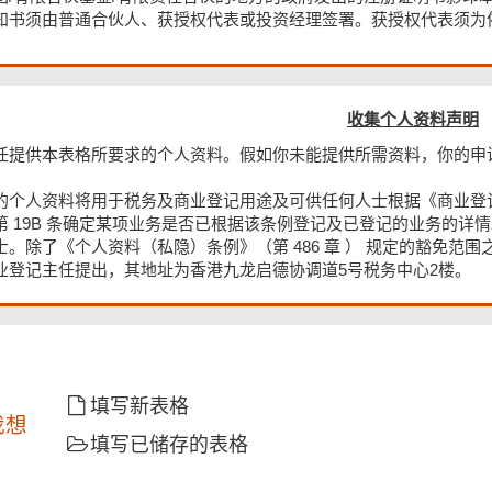
知书须由普通合伙人、获授权代表或投资经理签署。获授权代表须为
收集个人资料声明
任提供本表格所要求的个人资料。假如你未能提供所需资料，你的申
个人资料将用于税务及商业登记用途及可供任何人士根据《商业登记条例》（第
第 19B 条确定某项业务是否已根据该条例登记及已登记的业务的
士。除了《个人资料（私隐）条例》（第 486 章 ） 规定的豁免
业登记主任提出，其地址为香港九龙启德协调道5号税务中心2楼。
填写新表格
我想
填写已储存的表格