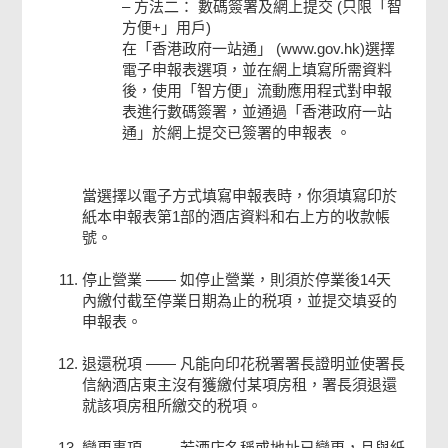
方法二： 數碼簽署及網上提交 (只限「智
方便+」用戶)
在「香港政府一站通」 (
www.gov.hk
)選擇
電子申報表選項，並在網上填寫所需資料
後，使用「智方便」流動應用程式對申報
表進行數碼簽署，並通過「香港政府一站
通」於網上提交已簽署的申報表 。
當選擇以電子方式填寫申報表時，你須填寫印於
紙本申報表第1部的酒店資料和右上方的收款帳
號。
停止營業 —— 如停止營業，則須於停業後14天
內繳付截至停業日期為止的税項，並提交填妥的
申報表。
退還税項 —— 凡能向印花税署署長證明並使署長
信納酒店東主沒有獲繳付某項房租，署長須退還
就該項房租所繳交的税項。
變更事項 —— 若酒店名稱或地址已變更，且與紙