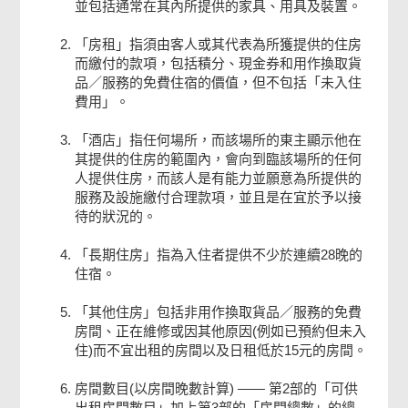
並包括通常在其內所提供的家具、用具及裝置。
「房租」指須由客人或其代表為所獲提供的住房
而繳付的款項，包括積分、現金券和用作換取貨
品／服務的免費住宿的價值，但不包括「未入住
費用」。
「酒店」指任何場所，而該場所的東主顯示他在
其提供的住房的範圍內，會向到臨該場所的任何
人提供住房，而該人是有能力並願意為所提供的
服務及設施繳付合理款項，並且是在宜於予以接
待的狀況的。
「長期住房」指為入住者提供不少於連續28晚的
住宿。
「其他住房」包括非用作換取貨品／服務的免費
房間、正在維修或因其他原因(例如已預約但未入
住)而不宜出租的房間以及日租低於15元的房間。
房間數目(以房間晚數計算) —— 第2部的「可供
出租房間數目」加上第3部的「房間總數」的總