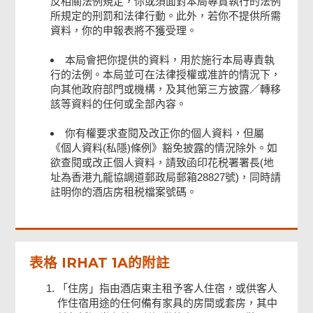
反相關法例規定，你或須面對本局專責執行的法例
所規定的刑罰和法律行動。此外，若你不提供所需
資料，你的申報表將不獲受理。
本局會把你提供的資料，用於施行本局專責執
行的法例。本局並可在法律授權或准許的情況下，
向其他政府部門或機構，及其他第三方披露／轉移
該等資料的任何或全部內容。
你有權要求查閱及改正你的個人資料，但屬
《個人資料(私隱)條例》豁免披露的情況除外。如
欲查閱或改正個人資料，請致函印花税署署長(地
址為香港九龍協調道郵政局郵箱28827號)，同時請
註明你的酒店房租税檔案號碼。
表格 IRHAT 1A的附註
「住房」指由酒店東主租予客人住宿，或供客人
作住宿用途的任何備有家具的房間或套房，其中