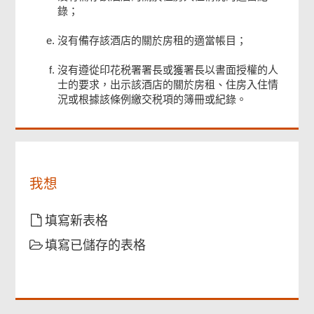
錄；
頁
沒有備存該酒店的關於房租的適當帳目；
尾
菜
單
沒有遵從印花税署署長或獲署長以書面授權的人
士的要求，出示該酒店的關於房租、住房入住情
況或根據該條例繳交税項的簿冊或紀錄。
我想
填寫新表格
填寫已儲存的表格