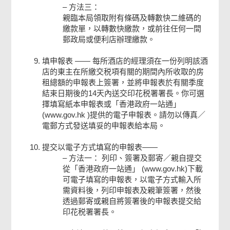
方法三：
親臨本局領取附有條碼及轉數快二維碼的
繳款單，以轉數快繳款，或前往任何一間
郵政局或便利店辦理繳款。
填申報表 —— 每所酒店的經理須在一份列明該酒
店的東主在所繳交税項有關的期間內所收取的房
租總額的申報表上簽署，並將申報表於有關季度
結束日期後的14天內送交印花税署署長。你可選
擇填寫紙本申報表或「香港政府一站通」
(
www.gov.hk
)提供的電子申報表。請勿以傳真／
電郵方式發送填妥的申報表給本局。
提交以電子方式填寫的申報表——
方法一： 列印、簽署及郵寄／親自提交
從「香港政府一站通」 (
www.gov.hk
)下載
可電子填寫的申報表，以電子方式輸入所
需資料後，列印申報表及親筆簽署，然後
透過郵寄或親自將簽署後的申報表提交給
印花税署署長。