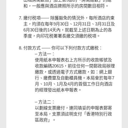
和，一般應與酒店牌照所示的房間數目相符。
繳付税項—— 除獲豁免的情況外，每所酒店的東
主，均須在每年9月30日、12月31日、3月31日及
6月30日後的14天內，就截至上述日期為止的各
季度，向印花税署署長繳交須繳的税項。
付款方式 —— 你可以下列付款方式繳税：
方法一：
使用紙本申報表右上方所示的收款帳號及
收款編碼20615，前往任何一間郵政局辦理
繳款，或透過電子方式繳款，如：網上銀
行、繳費靈及自動櫃員機。本局會於每年7
月、10月、1月及4月的首個工作日向酒店
的經理發出紙本申報表。
方法二：
以劃線支票繳付，連同填妥的申報表郵寄
至本局，支票須註明支付「香港特別行政
區政府」。