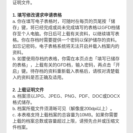
证明文件。
乙部：修改及理据
1. 填写修改请求申请表格
a. 你在填写电子表格时，可随时在每页的页尾按「储
检查及确认
存」键，将已经完成或尚未完成填写的表格以GFD档储
存至个人电脑。你日后可上载有关资料，以继续填写表
格。你在存档时需要提供一个密码以保护储存的资料。
确认通知书
如忘记密码，电子表格系统将无法开启并载入档案内的
资料。
b. 如要使用存档的表格，你需在本页点击「填写已储存
的表格」，上载有关的GFD档，输入密码，再点击「开
启」键。待存档的资料重新载入表格后，请核对清楚载
入的资料是否正确及适用。
2. 上载证明文件
a. 档案须以JPG、JPEG、PNG、PDF、DOC或DOCX
格式储存。
b. 档案所载文件须清晰可见（解像度200dpi以上）。
c. 本表格支持上载档案的总容量为10MB。如果你需要
上载的档案总数或容量超过上限，请预先合并或压缩文
件档案。