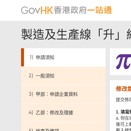
製造及生產線「升」
申請須知
一般須知
修改
甲部：申請企業資料
提交修
1. 填
乙部：修改及理據
a. 
後可上
載入檔