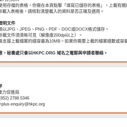
如要使用存檔的表格，你需在本頁點擊「填寫已儲存的表格」，上載有關
新載入表格後，請核對清楚載入的資料是否正確及適用。
載證明文件
案須以JPG、JPEG、PNG、PDF、DOC或DOCX格式儲存。
案所載文件須清晰可見（解像度200dpi以上）。
本表格支援上載檔案的總容量為10MB。如果你需要上載的檔案總數或
注意，秘書處只會以HKPC.ORG 域名之電郵與申請者聯絡。
伴
產力促進局
52) 2788 5346
us-enquiry@hkpc.org