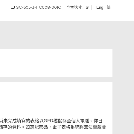
SC-605-3-ITC008-001C
字型大小
简
Eng
尚未完成填寫的表格以GFD檔儲存至個人電腦。你日
儲存的資料。如忘記密碼，電子表格系統將無法開啟並