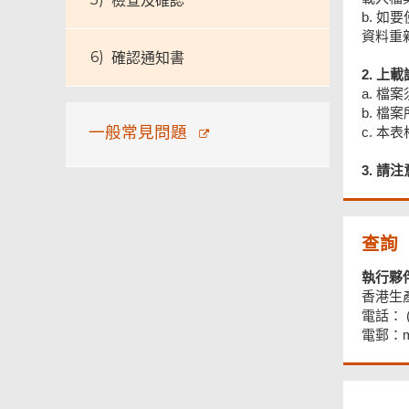
檢查及確認
b. 
資料重
確認通知書
2. 上
a. 檔
b. 檔
一般常見問題
c. 
3. 請
頁
查詢
尾
菜
執行夥
單
香港生
電話： (8
電郵：mpl