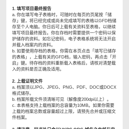
乙部：项目资料
1. 填写项目最终报告
a. 你在填写电子表格时，可随时在每页的页尾按「储
存」键，将已经完成或尚未完成填写的表格以GFD档储
丙部：提交报价／标书
存至个人电脑。你日后可上载有关资料至表格，以继续
填写项目最终报告。你在存档时需要提供一个密码以保
护储存的资料。如忘记密码，电子表格系统将无法开启
丁部：声明
并载入档案内的资料。
b. 如要使用存档的表格，你需在本页点击「填写已储存
的表格」，上载有关的GFD档，输入密码，再点击「开
戊部：附件
启」键。待存档的资料重新载入表格后，请核对清楚载
入的资料是否正确及适用。
检查及确认
2. 上载证明文件
a. 档案须以JPG、JPEG、PNG、PDF、DOC或DOCX
格式储存。
确认通知书
b. 档案所载文件须清晰可见（解像度200dpi以上）。
c. 本表格支持上载档案的总容量为10MB。如果你需要
上载的档案总数或容量超过上限，请预先合并或压缩文
件档案。