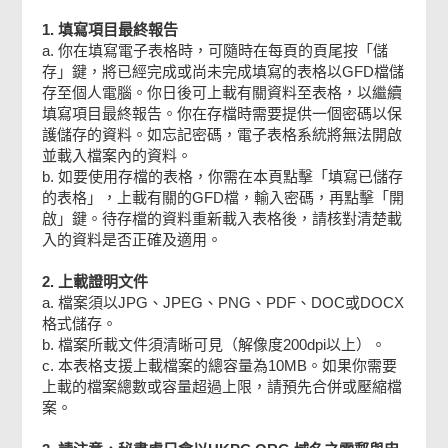
乙部：項目資料
1. 填寫項目最終報告
a. 你在填寫電子表格時，可隨時在每頁的頁尾按「儲
存」鍵，將已經完成或尚未完成填寫的表格以GFD檔儲
丙部：項目成果及效益摘要
存至個人電腦。你日後可上載有關資料至表格，以繼續
填寫項目最終報告。你在存檔時需要提供一個密碼以保
護儲存的資料。如忘記密碼，電子表格系統將無法開啟
丁部：聲明
並載入檔案內的資料。
b. 如要使用存檔的表格，你需在本頁點擊「填寫已儲存
的表格」，上載有關的GFD檔，輸入密碼，再點擊「開
戊部：附件
啟」鍵。待存檔的資料重新載入表格後，請核對清楚載
入的資料是否正確及適用。
檢查及確認
2. 上載證明文件
a. 檔案須以JPG、JPEG、PNG、PDF、DOC或DOCX
格式儲存。
確認通知書
b. 檔案所載文件須清晰可見（解像度200dpi以上）。
c. 本表格支援上載檔案的總容量為10MB。如果你需要
上載的檔案總數或容量超過上限，請預先合併或壓縮檔
案。