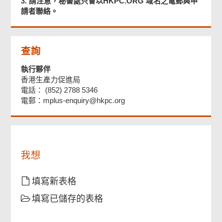
3. 請注意，秘書處只會以HKPC.ORG 域名之電郵與申
請者聯絡。
頁
查詢
尾
菜
執行夥伴
單
香港生產力促進局
電話： (852) 2788 5346
電郵：mplus-enquiry@hkpc.org
我想
填寫新表格
填寫已儲存的表格