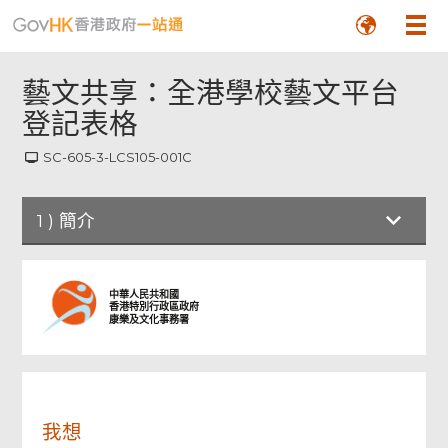
藝文共享：全港學校藝文平台
登記表格
SC-605-3-LCS105-001C
頁
1
)
簡介
尾
菜
單
簡介
中華人民共和國
香港特別行政區政府
康樂及文化事務署
申請
檢查及確認
我想