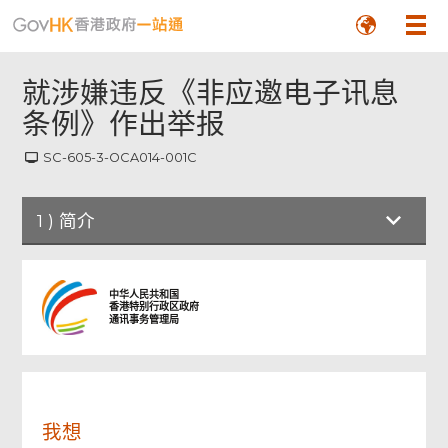
就涉嫌违反《非应邀电子讯息
条例》作出举报
SC-605-3-OCA014-001C
页
1
)
简介
尾
菜
单
简介
中华人民共和国
香港特别行政区政府
通讯事务管理局
举报须知
举报人资料
我想