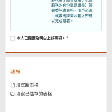
服務的身份數碼證書）簽
署委託書表格，用戶必須
上載數碼證書及輸入密碼
頁
以完成簽署。
尾
菜
單
必
本
必
本人已閱讀及明白上述事項。
須
人
須
提
已
提
供
閱
供
讀
及
明
我想
白
上
述
填寫新表格
事
填寫已儲存的表格
項。