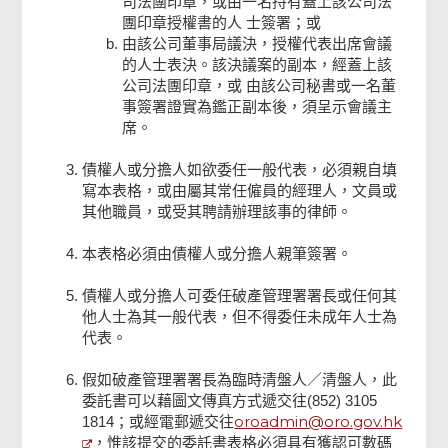
司法團印章，或由一名持有蓋上該公司法
團印章授權書的人 士簽署；或
由該公司董事局議決，授權代表出席會議
的人士表決。該決議案的副本，經蓋上該
公司法團印章，或 由該公司秘書或一名董
事簽署證實為鑑正副本後，須呈示會議主
席。
債權人或分擔人如欲委任一般代表，必須親自填
寫本表格，或由屬其常任僱員的經理人，文員或
其他職員，或受其聘請辦理該事的律師。
本表格必須由債權人或分擔人親筆簽署。
債權人或分擔人可委任破產管理署署長或任何其
他人士為其一般代表，但不得委任未成年人士為
代表。
假如破產管理署署長為臨時清盤人／清盤人，此
委託書可以藉圖文傳真方式遞交往(852) 3105
oroadmin@oro.gov.hk
1814；或經電郵遞交往
，惟該提交的委託書表格必須具有獲認可數碼