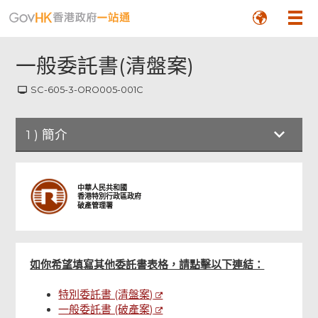
一般委託書(清盤案)
SC-605-3-ORO005-001C
1
)
簡介
簡介
中華人民共和國
香港特別行政區政府
破產管理署
債權人/分擔人發出的一般委託書
債權人或分擔人的簽署
如你希望填寫其他委託書表格，請點擊以下連結：
特別委託書 (清盤案)
檢查及確認
一般委託書 (破產案)