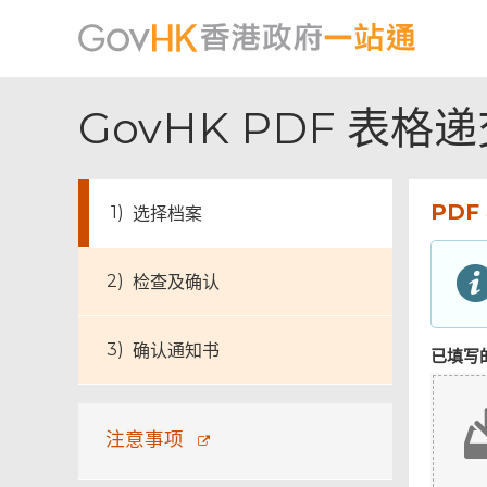
GovHK PDF 表格
PDF
选择档案
页
检查及确认
尾
菜
单
确认通知书
已填写的
注意事项