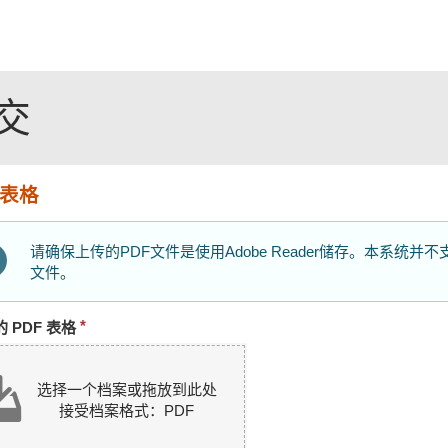
递交
 表格
请确保上传的PDF文件是使用Adobe Reader储存。本系统
文件。
必
 PDF 表格
须
提
选择一个档案或拖放到此处
供
接受档案格式：PDF