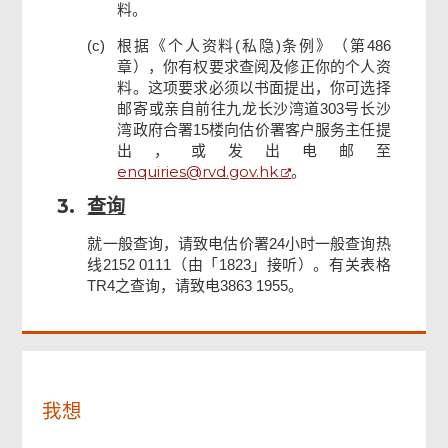
料。
(c)
根据《个人资料(私隐)条例》（第486
章），你有权要求查阅及修正你的个人资
料。这项要求必须以书面提出，你可选择
邮寄或亲自前往九龙长沙湾道303号长沙
湾政府合署15楼向估价署客户服务主任提
出，或发出电邮至
enquiries@rvd.gov.hk
。
页
3.
查询
尾
菜
就一般查询，请致电估价署24小时一般查询热
单
线2152 0111（由「1823」接听）。有关表格
TR4之查询，请致电3863 1955。
我想