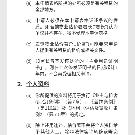
(a)
本申请表格所指的处所必须是有关租赁的
全部地方。
申请人签署
(b)
申请人必须在本申请表格详述争议的性
质。如差饷物业估价署署长("署长")认为
检查及确认
争议并不存在，将不受理本申请表格。
(c)
差饷物业估价署("估价署")可能要求申请
人提供有关租赁的租约或相关文件。
确认通知书
(d)
如署长曾签发该处所的「主要用途证明
书」，则在上次签发证明书的日期起计1
年内，不会再受理相关申请。
2.
个人资料
(a)
你所提供的资料将用于执行《业主与租客
(综合)条例》（第7章）、《差饷条例》
（第116章）及《地租（评估及徵收）条
例》（第515章）的规定。
(b)
除上述用途外，估价署不会将个人资料给
予其他人士，除非法律容许转移该等资