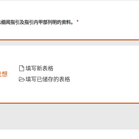
必
已细阅指引及指引内甲部列明的资料。
须
提
供
填写新表格
我想
填写已储存的表格