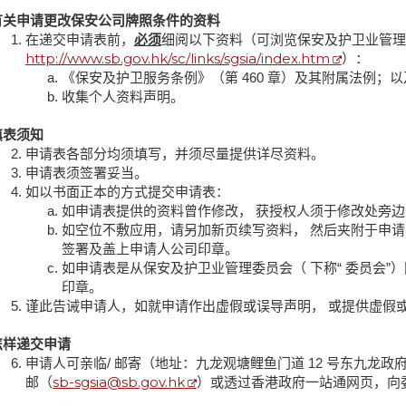
有关申请更改保安公司牌照条件的资料
在递交申请表前，
必须
细阅以下资料（可浏览保安及护卫业管理
http://www.sb.gov.hk/sc/links/sgsia/index.htm
）：
《保安及护卫服务条例》（第 460 章）及其附属法例；以
收集个人资料声明。
填表须知
申请表各部分均须填写，并须尽量提供详尽资料。
申请表须签署妥当。
如以书面正本的方式提交申请表：
如申请表提供的资料曾作修改， 获授权人须于修改处旁
如空位不敷应用，请另加新页续写资料， 然后夹附于申
签署及盖上申请人公司印章。
如申请表是从保安及护卫业管理委员会（ 下称“ 委员会
印章。
谨此告诫申请人，如就申请作出虚假或误导声明， 或提供虚假
怎样递交申请
申请人可亲临/ 邮寄（地址：九龙观塘鲤鱼门道 12 号东九龙政府
sb-sgsia@sb.gov.hk
邮（
）或透过香港政府一站通网页，向