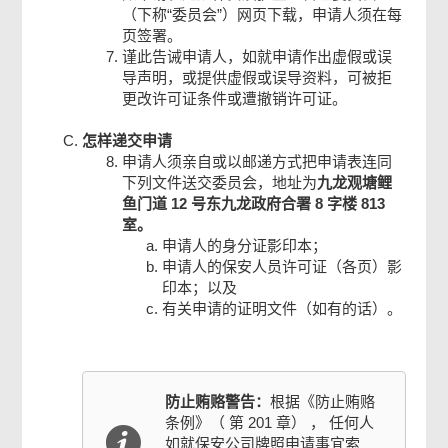
（下称“委员会”）网页下载，申请人须在每
页签署。
谨此告诫申请人，如就申请作出虚假或误
导声明，或提供虚假或误导资料，可被拒
更改许可证条件或遭撤销许可证。
怎样递交申请
申请人须亲自或以邮递方式把申请表连同
下列文件送交委员会，地址为
九龙观塘鲤
鱼门道 12 号东九龙政府合署 8 字楼 813
室。
申请人的身分证影印本；
申请人的保安人员许可证（各页）影
印本；以及
有关申请的证明文件（如有的话）。
防止贿赂警告：
根据《防止贿赂
条例》（ 第 201 章） ， 任何人
如就保安公司牌照申请事宜索