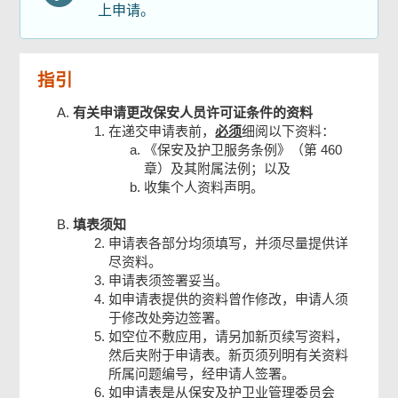
上申请。
提交文件清单
指引
申请人签署
有关申请更改保安人员许可证条件的资料
在递交申请表前，
必须
细阅以下资料：
《保安及护卫服务条例》（第 460
确认通知书
章）及其附属法例；以及
收集个人资料声明。
填表须知
申请表各部分均须填写，并须尽量提供详
尽资料。
申请表须签署妥当。
如申请表提供的资料曾作修改，申请人须
于修改处旁边签署。
如空位不敷应用，请另加新页续写资料，
然后夹附于申请表。新页须列明有关资料
所属问题编号，经申请人签署。
如申请表是从保安及护卫业管理委员会