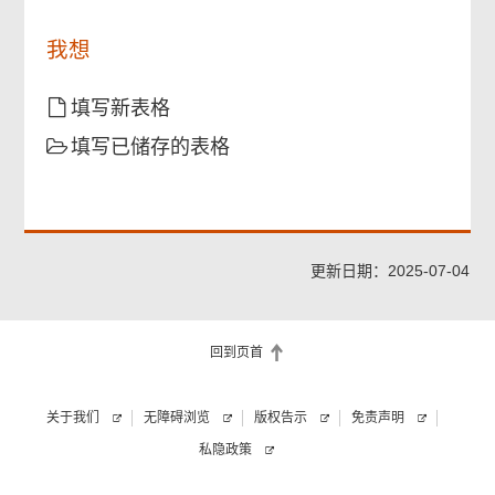
引
及
我想
指
引
内
填写新表格
甲
填写已储存的表格
部
列
明
的
资
料。
更新日期：2025-07-04
回到页首
关于我们
无障碍浏览
版权告示
免责声明
私隐政策