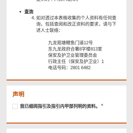
查询
如对透过本表格收集的个人资料有任何查
询，包括查阅和改正资料的要求，请与下
述人士联络：
九龙观塘鲤鱼门道12号
东九龙政府合署8字楼813室
保安及护卫业管理委员会
行政主任（保安及护卫业）1
电话号码：2801 6482
页
尾
菜
声明
单
必
我
必
我已细阅指引及指引内甲部列明的资料。
须
已
须
提
细
提
供
阅
供
指