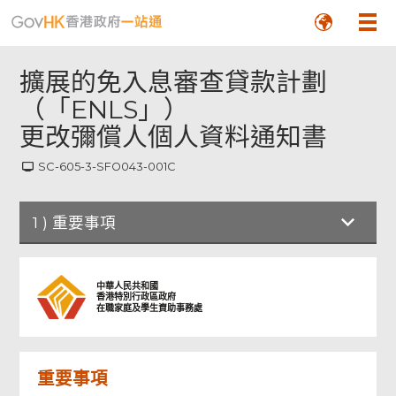
擴展的免入息審查貸款計劃
（「ENLS」）
更改彌償人個人資料通知書
SC-605-3-SFO043-001C
1
)
重要事項
重要事項
中華人民共和國
香港特別行政區政府
在職家庭及學生資助事務處
注意事項
頁
尾
菜
重要事項
單
甲部: 彌償人資料