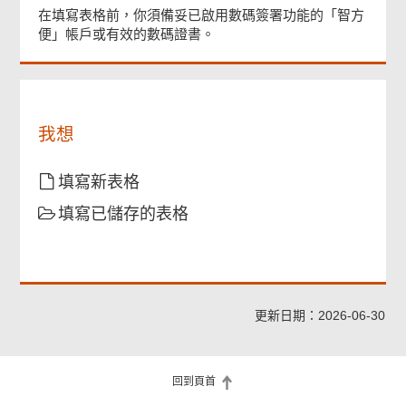
在填寫表格前，你須備妥已啟用數碼簽署功能的「智方
便」帳戶或有效的數碼證書。
更改事項
彌償人簽署
我想
檢查及確認
填寫新表格
填寫已儲存的表格
確認通知書
更新日期：2026-06-30
回到頁首