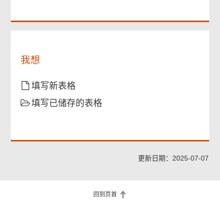
须
已
须
提
阅
提
供
读
供
并
理
解
我想
上
述
“注
填写新表格
意
填写已储存的表格
事
项”
更新日期：2025-07-07
回到页首