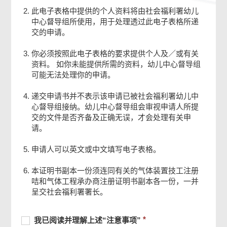
此电子表格中提供的个人资料将由社会福利署幼儿
中心督导组所使用，用于处理透过此电子表格所递
交的申请。
你必须按照此电子表格的要求提供个人及／或有关
资料。 如你未能提供所需的资料，幼儿中心督导组
可能无法处理你的申请。
递交申请书并不表示该申请已被社会福利署幼儿中
心督导组接纳。幼儿中心督导组会审视申请人所提
交的文件是否齐备及正确无误，才会处理有关申
请。
申请人可以英文或中文填写电子表格。
本证明书副本一份须连同有关的气体装置技工注册
页
咭和气体工程承办商注册证明书副本各一份，一并
尾
呈交社会福利署署长。
菜
单
必
我
必
我已阅读并理解上述“注意事项”