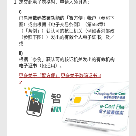
递交此电子表格时，申请人须具备：
i)
确认通知书
已启用
数码签署功能的「智方便」帐户
（参照下
图）或由根据《电子交易条例》（第553章）
（「条例」）获认可的核证机关（例如香港邮政
〔参照下图〕）发出的
有效个人电子证书
；及／
或
ii)
根据「条例」获认可的核证机关发出的
有效机构
电子证书
（如适用）。
更多关于「智方便」
更多关于数码证书