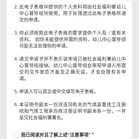
此电子表格中提供的个人资料将由社会福利署幼儿
中心督导组所使用，用于处理透过此电子表格所递
交的申请。
你必须按照此电子表格的要求提供个人及／或有关
资料。 如你未能提供所需的资料，幼儿中心督导组
可能无法处理你的申请。
递交申请书并不表示该申请已被社会福利署幼儿中
心督导组接纳。幼儿中心督导组会审视申请人所提
交的文件是否齐备及正确无误，才会处理有关申
请。
申请人可以英文或中文填写电子表格。
本证明书副本一份须连同有关的气体装置技工注册
页
咭和气体工程承办商注册证明书副本各一份，一并
尾
呈交社会福利署署长。
菜
单
必
我
必
我已阅读并且了解上述“注意事项”