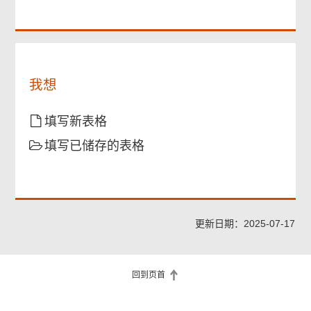
须
已
须
提
阅
提
供
读
供
并
且
了
我想
解
上
述
填写新表格
“注
填写已储存的表格
意
事
项”
更新日期：2025-07-17
回到页首