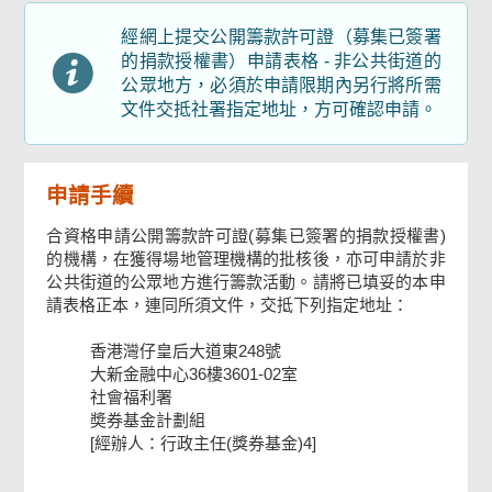
所需文件
經網上提交公開籌款許可證（募集已簽署
的捐款授權書）申請表格 - 非公共街道的
公眾地方，必須於申請限期內另行將所需
機構主席/機構負責人及機構簽署
文件交抵社署指定地址，方可確認申請。
確認通知書
申請手續
合資格申請公開籌款許可證(募集已簽署的捐款授權書)
的機構，在獲得場地管理機構的批核後，亦可申請於非
公共街道的公眾地方進行籌款活動。請將已填妥的本申
請表格正本，連同所須文件，交抵下列指定地址：
香港灣仔皇后大道東248號
大新金融中心36樓3601-02室
社會福利署
奬券基金計劃組
[經辦人：行政主任(獎券基金)4]