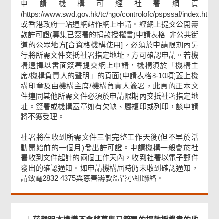
申請機構可經社署網頁
(https://www.swd.gov.hk/tc/ngo/controlofc/pspssaf/index.html)
或香港政府一站通網站作網上申請。經網上提交公開籌
款許可證(募集已簽署的捐款授權書)申請表格–非公共街
道的公眾地方[合資格機構使用]，必須於申請限期內另
行將所需文件交抵社署指定地址，方可確認申請。若機
構選擇以書面簽署提交網上申請，機構須於「機構主
席/機構負責人的聲明」的頁面(申請表格8-10項)蓋上機
構印章及由機構主席/機構負責人簽署，此頁的正本文
件連同其他所需文件必須於申請限期內交抵社署指定地
址。簽署或機構蓋章如有欠缺、屬複印或列印，該申請
將不獲受理。
社署將在收到所需文件三個完整工作天後(但不早於活
動開始前的一個月)發出許可證。申請機構一般會於社
署收到文件起計的兩個工作天內，收到社署以電子郵件
發出的確認通知。如申請機構屆時仍未收到確認通知，
請致電2832 4375與慈善籌款監管小組聯絡。
必
茲
必