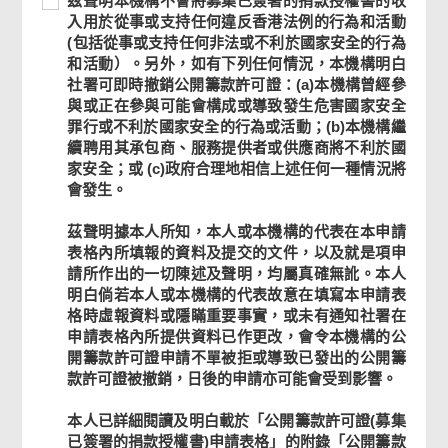
茲聲明本機構不會將募集已簽署的捐款授權書的收
須
聲
須
入用於從事或支持任何違反香港法例的行為和活動
提
明
提
(包括從事或支持任何非法或不利於國家安全的行為
供
本
供
和活動）。另外，如有下列任何情況，本機構明白
機
社署可即時撤銷公開籌款許可證：(a)本機構曾經參
構
與或正在參與可能會構成或導致發生危害國家安全
不
罪行或不利於國家安全的行為或活動；(b)本機構繼
會
續聘用其承包商、服務提供者或供應商將不利於國
將
家安全；或 (c)政府合理地相信上述任何一種情況將
募
會發生。
集
已
茲聲明據本人所知，本人或本機構的代表在本申請
簽
表格內所填報的資料及提交的文件，以及就是項申
署
請所作出的一切陳述及聲明，均屬真確無訛。本人
的
明白倘若本人或本機構的代表故意在填寫本申請表
捐
格時虛報資料或隱瞞重要事實，或未有通知社署在
款
申請表格內所提供資料已作更改，會令本機構的公
授
開籌款許可證申請不單被拒或導致已發出的公開籌
權
款許可證被撤銷，日後的申請亦可能會受到影響。
書
的
本人已詳細閱讀及明白載於「公開籌款許可證(募集
頁
收
尾
已簽署的捐款授權書)申請表格」的附錄「公開籌款