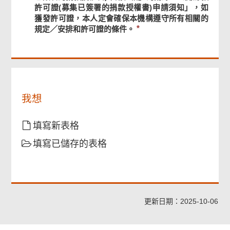
菜
入
許可證(募集已簽署的捐款授權書)申請須知」，如
單
用
獲發許可證，本人定會確保本機構遵守所有相關的
於
規定／安排和許可證的條件。
從
事
或
支
持
任
我想
何
違
反
填寫新表格
香
填寫已儲存的表格
港
法
例
的
行
為
更新日期：2025-10-06
和
活