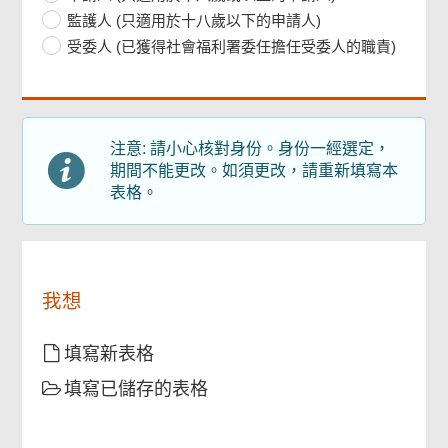
提
個人資料
監護人 (只適用於十八歲以下的申請人)
供
受委人 (已獲得社會福利署委任擔任受委人的職責)
申請人的每月家庭入息
頁
尾
菜
單
須要遞交的文件
注意: 請小心核對身份。身份一經選定，
期間不能更改。如須更改，請重新填寫本
表格。
申請人／監護人／受委人聲明及承諾
簽署
我想
檢查及確認
填寫新表格
填寫已儲存的表格
遞交詳情