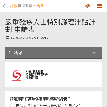
嚴重殘疾人士特別護理津貼計
劃 申請表
SC-605-3-SWD081-001C
1
)
初始
初始
中華人民共和國
香港特別行政區政府
社會福利署
簡介
前提
必
請選擇你在高額傷殘津貼檔案的身份
須
申請人 (只適用於十八歲或以上的申請人)