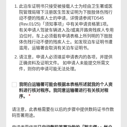
此泊车证明书只接受被接载人士为经由卫生署或医
院管理局辖下注册医生签发证明为下肢肢体伤残行
第二部份：被申请人接载的下肢肢体伤残行动
不便的残疾人士现时的个人资料
动不便的残疾人士的申请，详情请参阅TD545
(Rev.01/25)「须知事项」中有关申请资格第1项。
有关申请人驾驶车辆进入及/或离开路旁残疾人专用
第三部份：申请人及被申请人接载的下肢肢体
泊位时，车上必须载有申请表格上所列明的下肢肢
伤残行动不便的残疾人士的声明
体伤残行动不便的残疾人士。如发现泊车证明书遭
滥用，运输署会取消有关泊车证明书。
第四部份：所需文件
请注意，申请人必须填妥申请表内的各项，并提供
正确资料及证明文件。 如申请人未能提交所需文
件，则你的申请可能无法处理。
申请人及被申请人接载的下肢肢体伤残行动不
便的残疾人士签署
必
我
必
我明白运输署可能会根据本表格所述就我的个人资
须
明
须
料进行核对程序。我同意运输署进行有关核对程
提
白
确认通知书
提
序。
供
运
供
输
请注意，此表格需要在以后的步骤中提供数码证书作数
署
码签署用途。
可
能