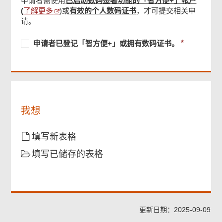
申请者需使用
已启动数码签署功能的「智方便+」帐户
页
会
了解更多
(
)或
有效的个人数码证书
，才可提交相关申
尾
根
菜
请。
据
单
本
必
申
必
申请者已登记「智方便+」或拥有数码证书。
表
须
请
须
格
提
者
提
所
供
已
供
述
登
就
记
我
「智
我想
的
方
个
便
人
+」
填写新表格
资
或
料
填写已储存的表格
拥
进
有
行
数
核
码
对
证
程
书。
更新日期：2025-09-09
序。