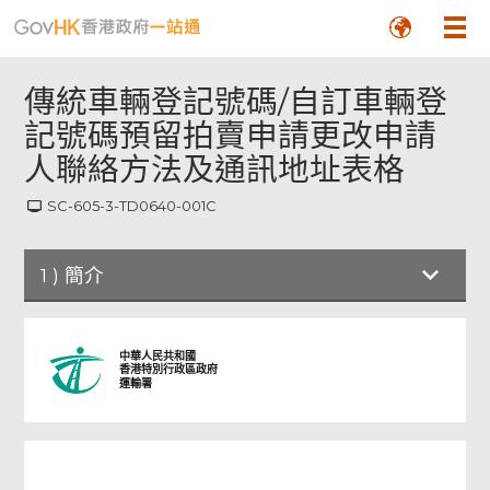
傳統車輛登記號碼/自訂車輛登
記號碼預留拍賣申請更改申請
人聯絡方法及通訊地址表格
SC-605-3-TD0640-001C
頁
1
)
簡介
尾
菜
單
簡介
中華人民共和國
香港特別行政區政府
運輸署
步驟名稱
檢查及確認